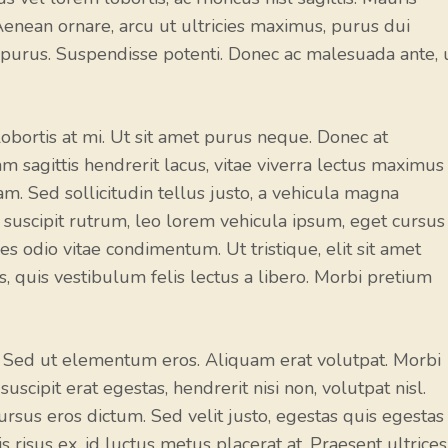
Aenean ornare, arcu ut ultricies maximus, purus dui
purus. Suspendisse potenti. Donec ac malesuada ante, 
, lobortis at mi. Ut sit amet purus neque. Donec at
m sagittis hendrerit lacus, vitae viverra lectus maximus
am. Sed sollicitudin tellus justo, a vehicula magna
ac suscipit rutrum, leo lorem vehicula ipsum, eget cursus
es odio vitae condimentum. Ut tristique, elit sit amet
, quis vestibulum felis lectus a libero. Morbi pretium
. Sed ut elementum eros. Aliquam erat volutpat. Morbi
uscipit erat egestas, hendrerit nisi non, volutpat nisl.
ursus eros dictum. Sed velit justo, egestas quis egestas
s risus ex, id luctus metus placerat at. Praesent ultrices