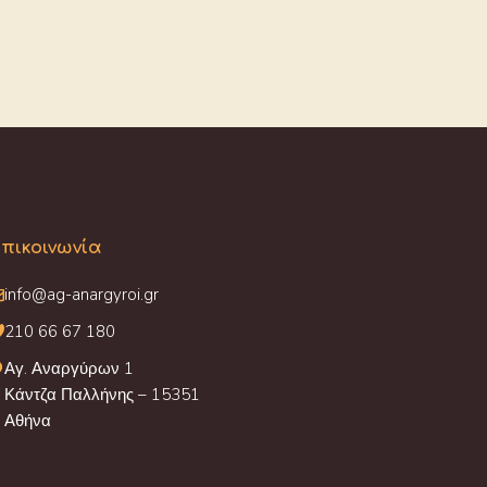
πικοινωνία
info@ag-anargyroi.gr
210 66 67 180
Αγ. Αναργύρων 1
Κάντζα Παλλήνης – 15351
Αθήνα