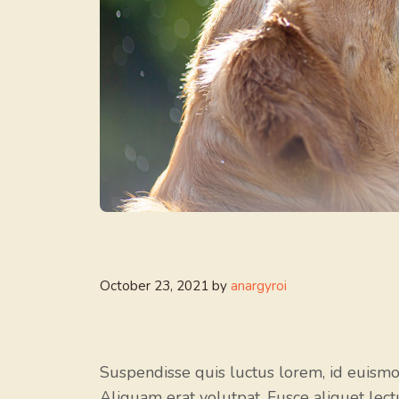
October 23, 2021
by
anargyroi
Suspendisse quis luctus lorem, id euismod
Aliquam erat volutpat. Fusce aliquet lectu