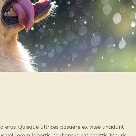
 eros. Quisque ultrices posuere ex vitae tincidunt.
s vel lorem lobortis, ac rhoncus nisl sagittis. Mauris