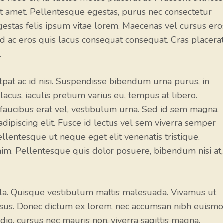
it amet. Pellentesque egestas, purus nec consectetur
egestas felis ipsum vitae lorem. Maecenas vel cursus ero
Sed ac eros quis lacus consequat consequat. Cras placera
.
utpat ac id nisi. Suspendisse bibendum urna purus, in
acus, iaculis pretium varius eu, tempus at libero.
 faucibus erat vel, vestibulum urna. Sed id sem magna.
dipiscing elit. Fusce id lectus vel sem viverra semper
ellentesque ut neque eget elit venenatis tristique.
. Pellentesque quis dolor posuere, bibendum nisi at,
ula. Quisque vestibulum mattis malesuada. Vivamus ut
risus. Donec dictum ex lorem, nec accumsan nibh euism
io, cursus nec mauris non, viverra sagittis magna.