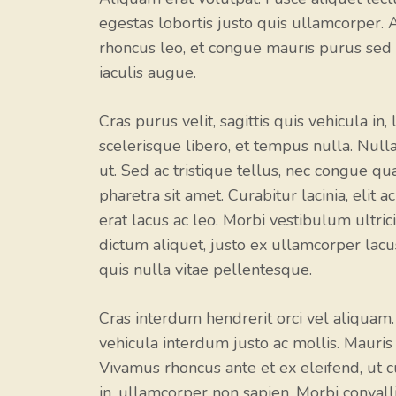
egestas lobortis justo quis ullamcorper. 
rhoncus leo, et congue mauris purus sed 
iaculis augue.
Cras purus velit, sagittis quis vehicula in
scelerisque libero, et tempus nulla. Nulla
ut. Sed ac tristique tellus, nec congue qu
pharetra sit amet. Curabitur lacinia, elit 
erat lacus ac leo. Morbi vestibulum ultrici
dictum aliquet, justo ex ullamcorper lacus
quis nulla vitae pellentesque.
Cras interdum hendrerit orci vel aliquam
vehicula interdum justo ac mollis. Mauris s
Vivamus rhoncus ante et ex eleifend, ut c
in, ullamcorper non sapien. Morbi convalli