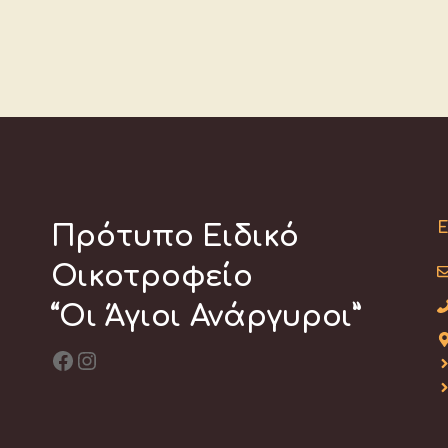
Ε
Πρότυπο Ειδικό
Οικοτροφείο
“Οι Άγιοι Ανάργυροι”
Facebook
Instagram