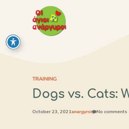
Skip
to
content
TRAINING
Dogs vs. Cats: 
October 23, 2021
anargyroi
No comments